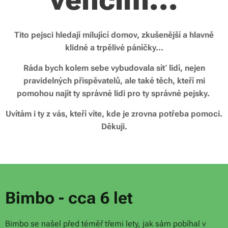
Tito pejsci hledají milující domov, zkušenější a hlavně
klidné a trpělivé páníčky...
Ráda bych kolem sebe vybudovala síť lidí, nejen
pravidelných přispěvatelů,
ale také těch, kteří mi
pomohou najít ty správné lidi pro ty správné pejsky.
Uvítám i ty z vás, kteří víte, kde je zrovna potřeba pomoci.
Děkuji.
Bimbo - cca 6 let
Bimbo se našel před téměř třemi lety, jak sám pobíhal v