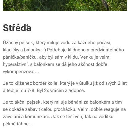
Střéďa
Úžasný pejsek, který miluje vodu za každého počasí,
klacíčky a balonky :-) Potřebuje klidného a předvídatelného
páníčka/paničku, aby byl sám v klidu. Venku je velmi
hyperaktivní, s balonkem se dá jeho akčnost dobře
vykompenzovat...
Je to kříženec border kolie, který je v útulku již od svých 2 let
a teď je mu 7-8. Byl 2x vrácen z adopce.
Je to akční pejsek, který miluje běhání za balonkem a tím
se dokáže zabavit celou procházku. Velmi dobře reaguje na
zavolání a komunikaci. Jak se těší ven, tak na vodítku
pěkně táhne...