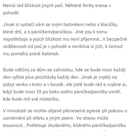
Nemá rád blízkost jiných psů. Některé fenky snese v
pohodě.
Jinak si vystačí sám se svým balonkem nebo s klacíčky,
které drtí, a s páníčkem/paničkou. Jiné psy k tomu
nepotřebuje a jejich blízkost mu není příjemná…V bezpečné
vzdálenosti od psů je v pohodě a nevšímá si jich, k čemuž
mu pomáhá právě balónek.
Bude vděčný za dům se zahradou, kde se bude moci každý
den vylítat plus procházky každý den. Jinak je zvyklý na
pobyt venku v kotci a v boudě, ale jistě bude rád a zvykne si,
když bude moci žít po boku svého páníčka/paničky uvnitř,
kde bude mít své místečko.
V minulosti se mohla objevit přenesená agrese při pokusu o
usměrnění při střetu s jiným psem. Ve stresu může
kousnout...Potřebuje zkušeného, klidného páníčka/paničku