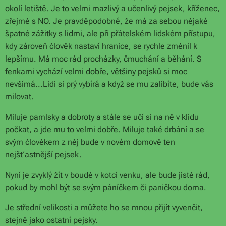
okolí letiště. Je to velmi mazlivý a učenlivý pejsek, kříženec,
zřejmě s NO. Je pravděpodobné, že má za sebou nějaké
špatné zážitky s lidmi, ale při přátelském lidském přístupu,
kdy zároveň člověk nastaví hranice, se rychle změnil k
lepšímu. Má moc rád procházky, čmuchání a běhání. S
fenkami vychází velmi dobře, většiny pejsků si moc
nevšímá...Lidi si prý vybírá a když se mu zalíbíte, bude vás
milovat.
Miluje pamlsky a dobroty a stále se učí si na ně v klidu
počkat, a jde mu to velmi dobře. Miluje také drbání a se
svým člověkem z něj bude v novém domově ten
nejšťastnější pejsek.
Nyní je zvyklý žít v boudě v kotci venku, ale bude jistě rád,
pokud by mohl být se svým páníčkem či paničkou doma.
Je střední velikosti a můžete ho se mnou přijít vyvenčit,
stejně jako ostatní pejsky.