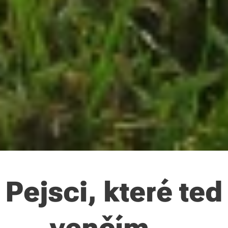
Pejsci, které teď
venčím...