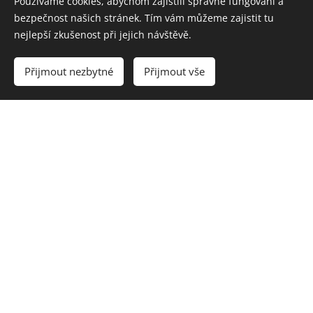
Používáme cookies, abychom zajistili správné fungování a
bezpečnost našich stránek. Tím vám můžeme zajistit tu
nejlepší zkušenost při jejich návštěvě.
Přijmout nezbytné
Přijmout vše
Riválek
7 let, kříženec, v útulku přes 2 roky
Je to milý a přátelský pejsek středního věku. Je čistotný, nic
neničí, na vodítku občas tahá, ale spíš jen z nervozity nebo
když se už těší na večeři...Procházky má moc rád.
Bude spokojenější v domku se zahradou. Fenky má rád a
rád si s nimi zaběhá a pohraje. Psí kluky nemusí. Miluje
drbání na zadku i na krku, rád se mazlí a má rád pamlsky.