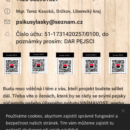
Mgr. Terez Kaucká, Držkov, Liberecký kraj
psikusylasky@seznam.cz
Číslo účtu: 51-1731420257/0100, do
poznámky prosím: DAR PEJSCI
Budu moc vděčná i těm z vás, kteří projekt budete sdílet
dál. Třeba víte o ženách, které by se rády se svými pejsky
zúčastnily našeho úžasného pobytu VNÍMAVOST, anebo
znáte někoho, kdo rád přispěje na dobrou věc. Ráda
Používáme cookies, abychom zajistili správné fungování a
bych kolem sebe vybudovala také síť lidí, nejen
bezpečnost našich stránek. Tím vám můžeme zajistit tu
pravidelných přispěvatelů, ale také těch, kteří mi
nejlepší zkušenost při jejich návštěvě.