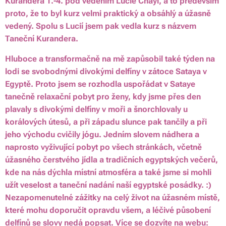
Kurandera 1.-4. pod vedením Lucie Chayi, a to především
proto, že to byl kurz velmi praktický a obsáhlý a úžasně
vedený. Spolu s Lucií jsem pak vedla kurz s názvem
Taneční Kurandera.
Hluboce a transformačně na mě zapůsobil také týden na
lodi se svobodnými divokými delfíny v zátoce Sataya v
Egyptě. Proto jsem se rozhodla uspořádat v Sataye
tanečně relaxační pobyt pro ženy, kdy jsme přes den
plavaly s divokými delfíny v moři a šnorchlovaly u
korálových útesů, a při západu slunce pak tančily a při
jeho východu cvičily jógu. Jedním slovem nádhera a
naprosto vyživující pobyt po všech stránkách, včetně
úžasného čerstvého jídla a tradičních egyptských večerů,
kde na nás dýchla místní atmosféra a také jsme si mohli
užít veselost a taneční nadání naší egyptské posádky. :)
Nezapomenutelné zážitky na celý život na úžasném místě,
které mohu doporučit opravdu všem, a léčivé působení
delfínů se slovy nedá popsat. Více se dozvíte na webu: