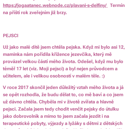
https://jogaatanec.webnode.cz/plavani-s-delfiny/
Termín
na příští rok zveřejním již brzy.
PEJSCI
Už jako malé dítě jsem chtěla pejska. Když mi bylo asi 12,
maminka nám pořídila křížence jezevčíka, který mě
provázel velkou částí mého života. Odešel, když mu bylo
téměř 17 let (viz. Moji pejsci) a byl nejen průvodcem a
učitelem, ale i velikou osobností v malém těle. :)
V roce 2017 skončil jeden důležitý vztah mého života a já
se opět rozhodla, že budu dělat to, co mě baví a co jsem
už dávno chtěla. Chyběla mi v životě zvířata a hlavně
pejsci. Začala jsem tedy chodit venčit pejsky do útulku
jako dobrovolník a mimo to jsem začala jezdit i na
terapeutické pobyty, výjezdy a lyžáky s dětmi z dětských