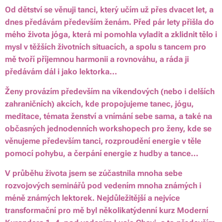
Od dětství se věnuji tanci, který učím už přes dvacet let, a
dnes předávám především ženám. Před pár lety přišla do
mého života jóga, která mi pomohla vyladit a zklidnit tělo i
mysl v těžších životních situacích, a spolu s tancem pro
mě tvoří příjemnou harmonii a rovnováhu, a ráda ji
předávám dál i jako lektorka…
Ženy provázím především na víkendových (nebo i delších
zahraničních) akcích, kde propojujeme tanec, jógu,
meditace, témata ženství a vnímání sebe sama, a také na
občasných jednodenních workshopech pro ženy, kde se
věnujeme především tanci, rozproudění energie v těle
pomocí pohybu, a čerpání energie z hudby a tance…
V průběhu života jsem se zúčastnila mnoha sebe
rozvojových seminářů pod vedením mnoha známých i
méně známých lektorek. Nejdůležitější a nejvíce
transformační pro mě byl několikatýdenní kurz Moderní