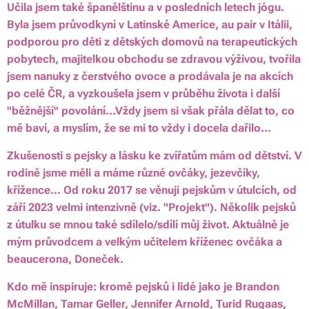
Učila jsem také španělštinu a v posledních letech jógu.
Byla jsem průvodkyní v Latinské Americe, au pair v Itálii,
podporou pro děti z dětských domovů na terapeutických
pobytech, majitelkou obchodu se zdravou výživou, tvořila
jsem nanuky z čerstvého ovoce a prodávala je na akcích
po celé ČR, a vyzkoušela jsem v průběhu života i další
"běžnější" povolání…Vždy jsem si však přála dělat to, co
mě baví, a myslím, že se mi to vždy i docela dařilo…
Zkušenosti s pejsky a lásku ke zvířatům mám od dětství. V
rodině jsme měli a máme různé ovčáky, jezevčíky,
křížence... Od roku 2017 se věnuji pejskům v útulcích, od
září 2023 velmi intenzivně (viz. "Projekt"). Několik pejsků
z útulku se mnou také sdílelo/sdílí můj život. Aktuálně je
mým průvodcem a velkým učitelem kříženec ovčáka a
beaucerona, Doneček.
Kdo mě inspiruje: kromě pejsků i lidé jako je Brandon
McMillan, Tamar Geller, Jennifer Arnold, Turid Rugaas,