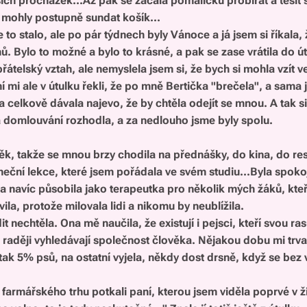
ších procházek...Až pak se začala pomaličku probírat a těšit
 mohly postupně sundat košík...
e to stalo, ale po pár týdnech byly Vánoce a já jsem si říkala, 
. Bylo to možné a bylo to krásné, a pak se zase vrátila do út
řátelský vztah, ale nemyslela jsem si, že bych si mohla vzít
ní mi ale v útulku řekli, že po mně Bertička "brečela", a sama 
 celkově dávala najevo, že by chtěla odejít se mnou. A tak si
a domlouvání rozhodla, a za nedlouho jsme byly spolu.
k, takže se mnou brzy chodila na přednášky, do kina, do rest
aneční lekce, které jsem pořádala ve svém studiu...Byla spok
 navíc působila jako terapeutka pro několik mých žáků, kteří
ila, protože milovala lidi a nikomu by neublížila.
t nechtěla. Ona mě naučila, že existují i pejsci, kteří svou r
a raději vyhledávají společnost člověka. Nějakou dobu mi trva
 tak 5% psů, na ostatní vyjela, někdy dost drsně, když se bez
 farmářského trhu potkali paní, kterou jsem viděla poprvé v ž