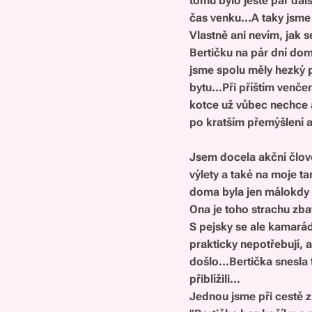
tomu bylo ještě pár dal
čas venku...A taky jsme
Vlastně ani nevím, jak s
Bertičku na pár dní domů
jsme spolu měly hezký p
bytu...Při příštím venče
kotce už vůbec nechce a
po kratším přemýšlení 
Jsem docela akční člově
výlety a také na moje t
doma byla jen málokdy a
Ona je toho strachu zbav
S pejsky se ale kamarádi
prakticky nepotřebují, 
došlo...Bertička snesla
přiblížili...
Jednou jsme při cestě z