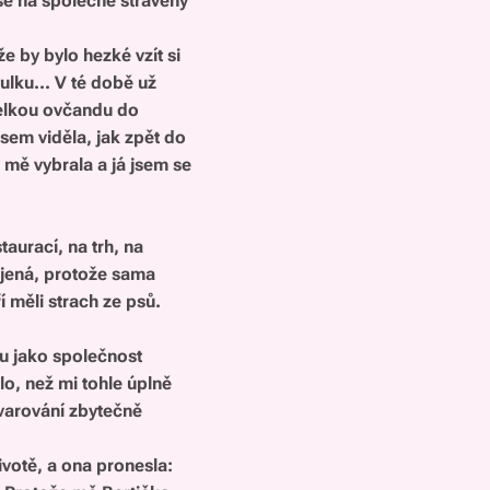
 se na společně strávený
že by bylo hezké vzít si
ulku... V té době už
 velkou ovčandu do
jsem viděla, jak zpět do
 mě vybrala a já jsem se
aurací, na trh, na
ojená, protože sama
 měli strach ze psů.
asu jako společnost
lo, než mi tohle úplně
 varování zbytečně
ivotě, a ona pronesla: