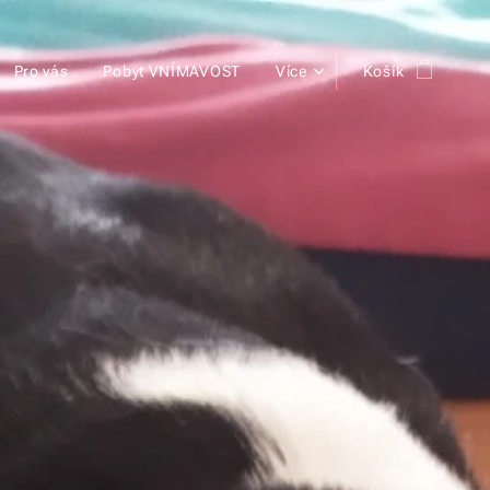
Pro vás
Pobyt VNÍMAVOST
Více
Košík