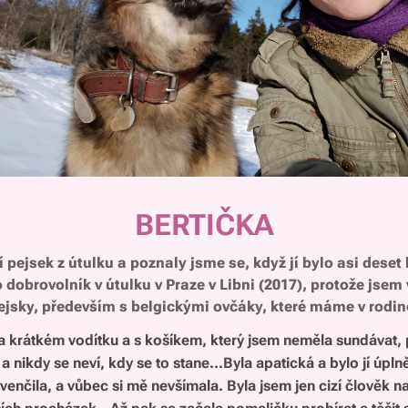
BERTIČKA
 pejsek z útulku a poznaly jsme se, když jí bylo asi deset l
dobrovolník v útulku v Praze v Libni (2017), protože jsem 
ejsky, především s belgickými ovčáky, které máme v rodině
a krátkém vodítku a s košíkem, který jsem neměla sundávat, p
 a nikdy se neví, kdy se to stane...Byla apatická a bylo jí úpln
yvenčila, a vůbec si mě nevšímala. Byla jsem jen cizí člověk n