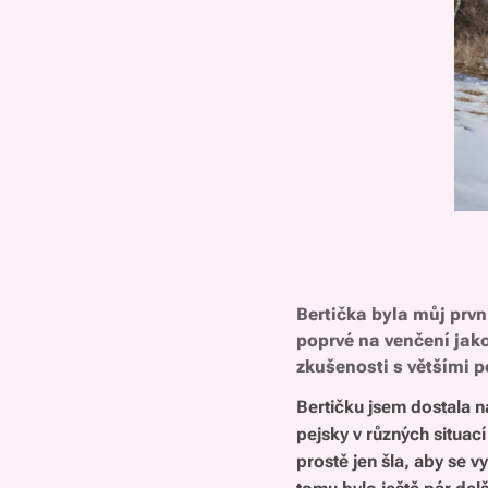
Bertička byla můj první
poprvé na venčení jako 
zkušenosti s většími p
Bertičku jsem dostala n
pejsky v různých situací
prostě jen šla, aby se v