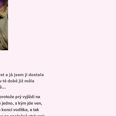
et a já jsem ji dostala
v té době již měla
...
rotože prý vyjíždí na
ě jedno, s kým jde ven,
a konci vodítka, a tak